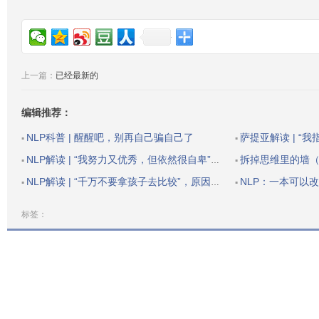
上一篇：
已经最新的
编辑推荐：
NLP科普 | 醒醒吧，别再自己骗自己了
萨提亚解读 | “我
▪
▪
NLP解读 | “我努力又优秀，但依然很自卑”：一个方法，提升你的自我价值
拆掉思维里的墙
▪
▪
NLP解读 | “千万不要拿孩子去比较”，原因戳中无数父母的心
NLP：一本可以
▪
▪
标签：