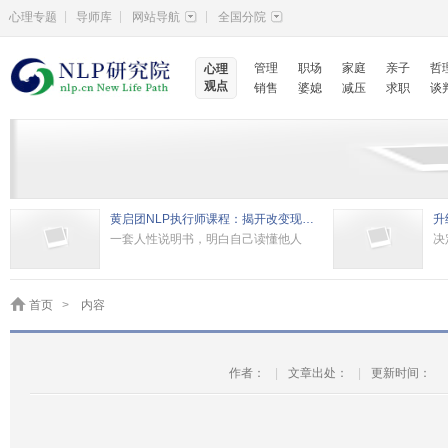
|
|
|
心理专题
导师库
网站导航
全国分院
管理
职场
家庭
亲子
哲
心理
观点
销售
婆媳
减压
求职
谈
黄启团NLP执行师课程：揭开改变现状的秘密
升
一套人性说明书，明白自己读懂他人
决
首页
>
内容
作者：
|
文章出处：
|
更新时间：