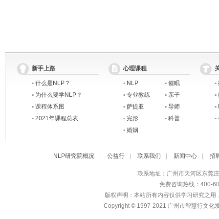
新手上路
心理课程
▪
什么是NLP？
▪
NLP
▪
催眠
▪
▪
为什么要学NLP？
▪
专业教练
▪
亲子
▪
▪
课程体系图
▪
萨提亚
▪
导师
▪
▪
2021年课程总表
▪
完形
▪
科普
▪
▪
婚姻
NLP研究院概况
|
公益行
|
联系我们
|
新闻中心
|
招
联系地址：广州市天河区东莞庄路
免费咨询热线：400-600
版权声明：本站所有内容仅供学习研究之用
Copyright © 1997-2021 广州市智慧行文化发